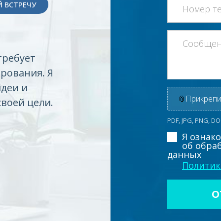
 ВСТРЕЧУ
требует
рования. Я
идеи и
📎
Прикрепи
своей цели.
PDF, JPG, PNG, D
Я ознак
об обра
данных
Политик