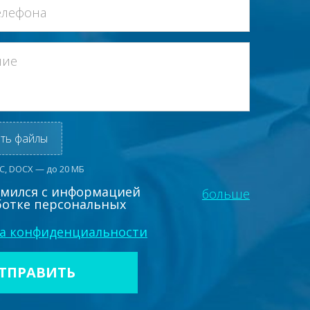
ть файлы
OC, DOCX — до 20 МБ
омился с информацией
больше
ботке персональных
а конфиденциальности