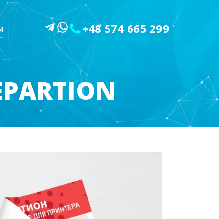
+48 574 665 299
Ы
EPARTION