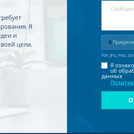
требует
рования. Я
идеи и
📎
Прикрепи
своей цели.
PDF, JPG, PNG, D
Я ознак
об обра
данных
Политик