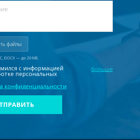
ть файлы
OC, DOCX — до 20 МБ
омился с информацией
больше
ботке персональных
а конфиденциальности