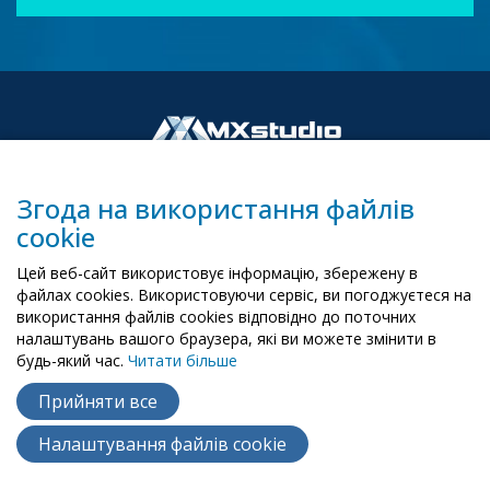
Згода на використання файлів
cookie
00-503 Warszawa, ul. Żurawia 6/12
Цей веб-сайт використовує інформацію, збережену в
biuro@mx-studio.pl
файлах cookies. Використовуючи сервіс, ви погоджуєтеся на
використання файлів cookies відповідно до поточних
+48 574 665 299
налаштувань вашого браузера, які ви можете змінити в
будь-який час.
Читати більше
RU
EN
PL
Прийняти все
Налаштування файлів cookie
Copyright ©
2015
- 2026
MX Studio
Polityka cookie