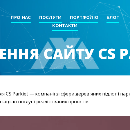
ПРО НАС
ПОСЛУГИ
ПОРТФОЛІО
БЛОГ
КОНТАКТИ
ЕННЯ САЙТУ CS P
ля CS Parkiet — компанії зі сфери дерев'яних підлог і пар
тацією послуг і реалізованих проєктів.