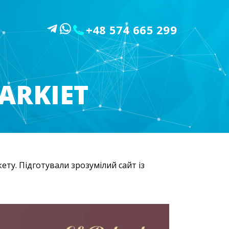
+48 574 665 299
ARKIET
кету. Підготували зрозумілий сайт із