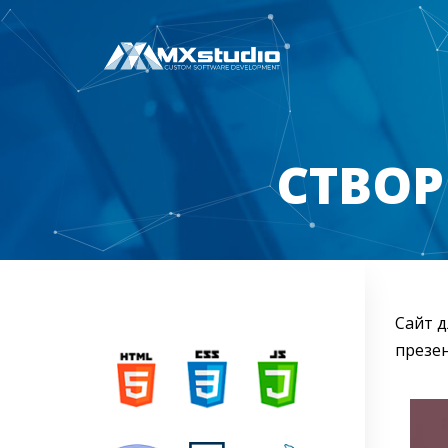
СТВОР
Сайт д
презен