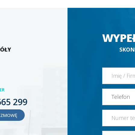
WYPE
GÓŁY
SKON
ER
665 299
OZMOWĘ