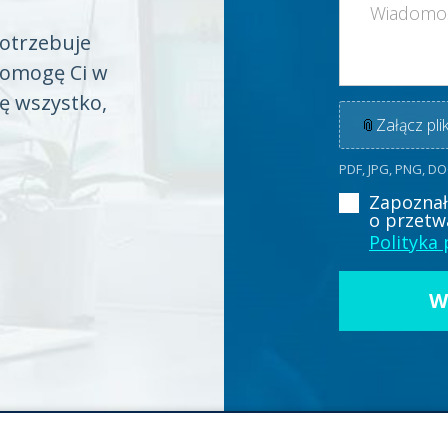
potrzebuje
Pomogę Ci w
ię wszystko,
📎
Załącz plik
PDF, JPG, PNG, D
Zapoznał
o przetw
Polityka