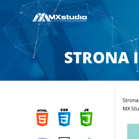
STRONA 
Strona
MX Stu