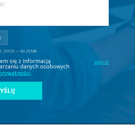
i
OC, DOCX — do 20 MB
em się z informacją
więcej
arzaniu danych osobowych
 prywatności