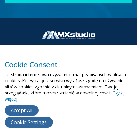
Cookie Consent
00-503 Warszawa, ul. Żurawia 6/12
Ta strona internetowa używa informacji zapisanych w plikach
biuro@mx-studio.pl
cookies. Korzystając z serwisu wyrażasz zgodę na używanie
plików cookies zgodnie z aktualnymi ustawieniami Twojej
+48 574 665 299
przeglądarki, które możesz zmienić w dowolnej chwili.
Czytaj
więcej
RU
EN
UA
Accept All
Cookie Settings
Copyright ©
2015
- 2026
MX Studio
Polityka cookie