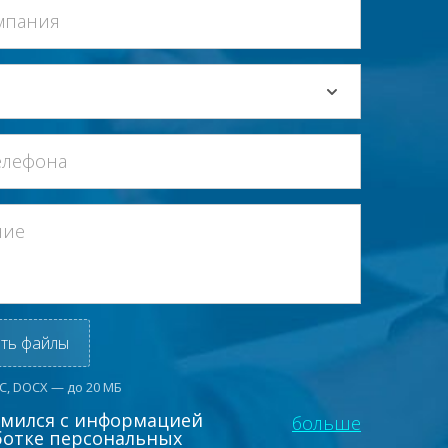
ть файлы
OC, DOCX — до 20 МБ
омился с информацией
больше
ботке персональных