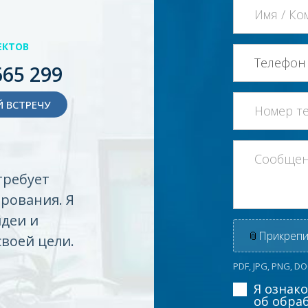
ЕКТОВ
665 299
 ВСТРЕЧУ
требует
рования. Я
идеи и
📎
Прикрепи
своей цели.
PDF, JPG, PNG, D
Я ознак
об обра