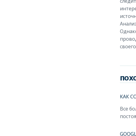
следит
интер
источн
Анализ
Однак
провод
своего
ПОХ
КАК С
Все бо
постоя
GOOGL