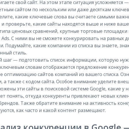
гаете свой сайт. На этом этапе ситуация усложняется —
тным сайтом по нескольким или даже десяткам ключев
лите, какие ключевые слова вы считаете самыми важны
 и проверьте, какие сайты находятся выше и ниже ваше
 типа ценовых сравнений, крупные торговые площадки
 Ads. С ними вы не сможете конкурировать на равных до
и. Подумайте, какие компании из списка вы знаете, зна
нный стиль.
 шаг — подготовить список информации, которую нужн
 ключевым словам отображается предложение конкурент
е оптимизацию сайтов компаний из вашего списка. Озн
, а также с кодом сайта. Особое внимание уделите вн
ожены эти сайты в поисковой системе Google, какие у 
ет понять, откуда конкуренты привлекают новых клие
брендов. Также обратите внимание на активность конк
уются, как часто и какой контент размещают.
ализ конкуренции в Google 