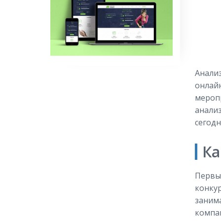
Анализ
онлайн
меропр
анализ
сегод
Ка
Первым
конкур
заним
компан