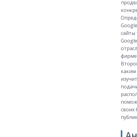
продви
конкре
Опреде
Google
сайты
Google
отрасл
фирме
Второй
каким
изучит
подачи
распол
помож
своих 
публик
Ан