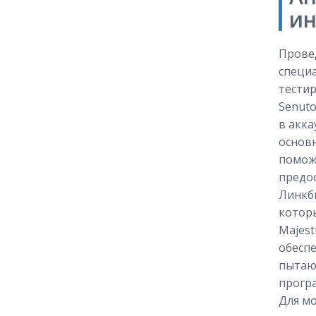
ин
Провед
специ
тестир
Senuto
в акка
основн
помож
предо
Линкби
котор
Majest
обеспе
пытаю
програ
Для мо