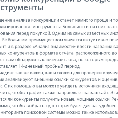
струменты
ение анализа конкуренции станет намного проще и то
ализированные инструменты. Большинство из них плат
ования перед покупкой. Одним из самых известных инс
. Её большим преимуществом является интуитивно пон
унт и в разделе «Анализ видимости» ввести название в
ых конкурентов в формате отчёта, расположенного во 
ет вам обнаружить ключевые слова, по которым продв
ставляет 14-дневный пробный период.
лдинг так же важен, как и сложен для проверки вручну
ые анализируют внешние ссылки конкурентов и оценив
ic. С их помощью вы можете увидеть источники входя
чить, чтобы трафик также направлялся на ваш сайт. Э
тся ли конкуренты получить новые, мощные ссылки. Ре
ммы, чтобы выбрать ту, которая будет для вас удобнее 
ниторинга поисковой системы можно также использоват