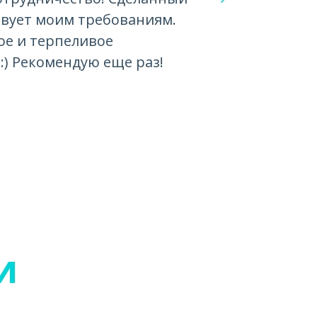
твует моим требованиям.
агентс
ое и терпеливое
профе
:) Рекомендую еще раз!
И