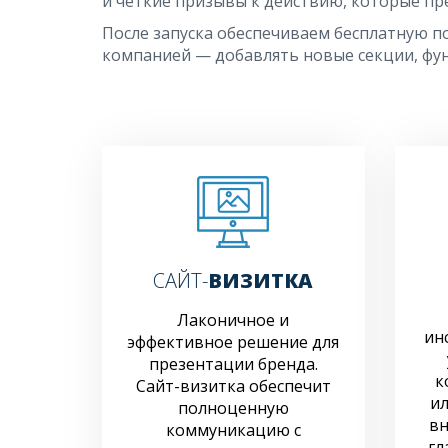
и чёткие призывы к действию, которые пр
После запуска обеспечиваем бесплатную по
компанией — добавлять новые секции, фун
САЙТ-
ВИЗИТКА
Лаконичное и
ин
эффективное решение для
презентации бренда.
к
Сайт-визитка обеспечит
ил
полноценную
вн
коммуникацию с
гл