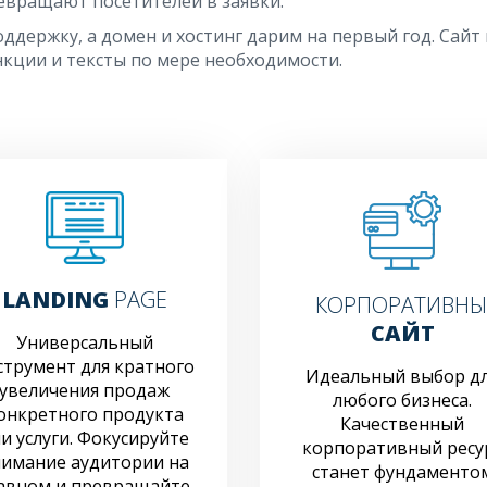
евращают посетителей в заявки.
ддержку, а домен и хостинг дарим на первый год. Сай
кции и тексты по мере необходимости.
LANDING
PAGE
КОРПОРАТИВН
САЙТ
Универсальный
струмент для кратного
Идеальный выбор д
увеличения продаж
любого бизнеса.
онкретного продукта
Качественный
и услуги. Фокусируйте
корпоративный ресу
имание аудитории на
станет фундаменто
авном и превращайте