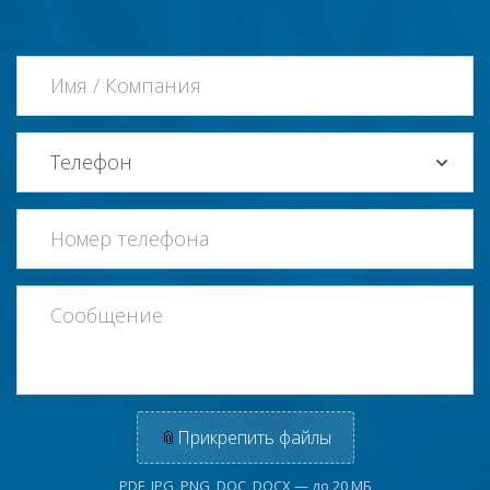
📎
Прикрепить файлы
PDF, JPG, PNG, DOC, DOCX — до 20 МБ