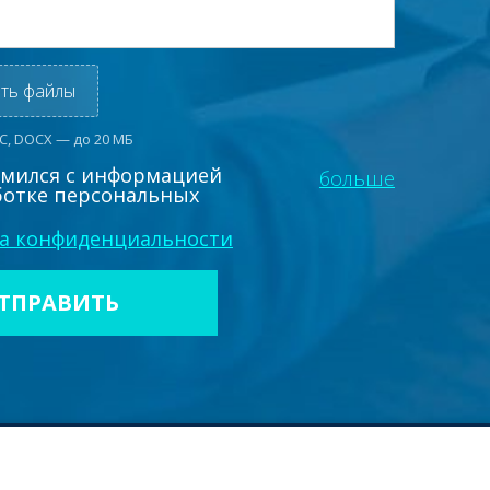
ть файлы
OC, DOCX — до 20 МБ
омился с информацией
больше
ботке персональных
а конфиденциальности
Cookie хр