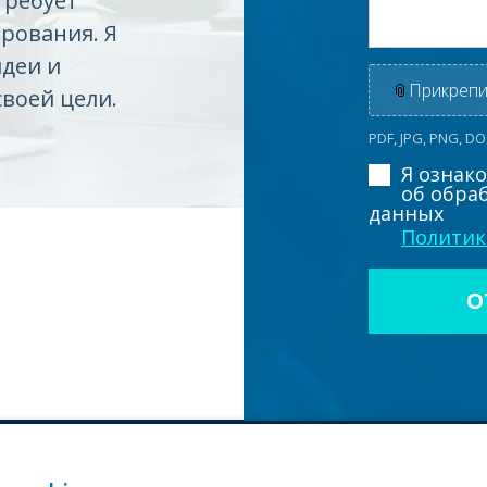
требует
рования. Я
идеи и
📎
Прикрепи
своей цели.
PDF, JPG, PNG, D
Я ознак
об обра
данных
Политик