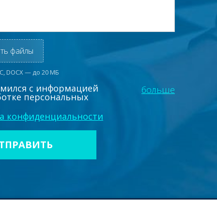
ть файлы
OC, DOCX — до 20 МБ
омился с информацией
больше
ботке персональных
а конфиденциальности