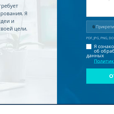
требует
рования. Я
идеи и
📎
Прикрепи
своей цели.
PDF, JPG, PNG, D
Я ознак
об обра
данных
Политик