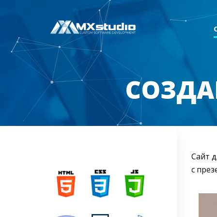
СОЗДА
Сайт д
с през