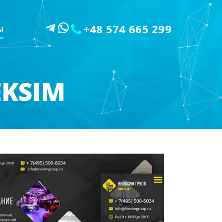
+48 574 665 299
Ы
EKSIM