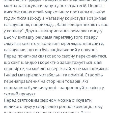
можна застосувати одну з двох стратегій. Перша –
використання email-маркетингу: протягом кількох
годин після виходу з магазину користувач отримає
нагадування, наприклад, „Ваші товари чекають вас
у кошику”. Друга – використання ремаркетингу: у
цьому випадку реклама переглянутого товару
слідує за клієнтом, коли він переглядає інші сайти,
нагадуючи, що він був зацікавлений у покупці.
Перед початком святкового сезону переконайтеся,
що сайт швидко і коректно завантажується. Далі
перевірте, чи мобільна версія сайту не має помилок
і чи всі матеріали читабельні та помітні. Створіть
перенаправлення на сторінки товарів, які
нещодавно були вилучені – запропонуйте клієнту
схожий продукт.
Перед святковим сезоном можна очікувати
великого руху у сфері електронної комерції, тому
варто заздалегідь почати підготовку. Після