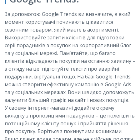
За допомогою Google Trends ви визначите, в який
момент користувачі починають цікавитися
сезонним товаром, який маєте в асортименті.
Використовуйте запити клієнтів для підготовки
серії порадників з покупок на корпоративний блог
та у соціальні мережі. Пам’ятайте, що багато
клієнтів відкладають покупки на останню хвилину –
з огляду на це, підготуйте тексти про аварійні
подарунки, віртуальні тощо. На базі Google Trends
можна створити ефективну кампанію в Google Ads
та у соціальних мережах. Вони швидко допоможуть
залучити більший трафік на сайт і нових покупців.
У своєму інтернет-магазині додайте окрему
вкладку з пропозиціями подарунків – це полегшить
потенційному клієнту пошук і прийняття рішення
про покупку. Боріться з покинутими кошиками.
Якщо клієнт додав товари, але не здійснив покупку,