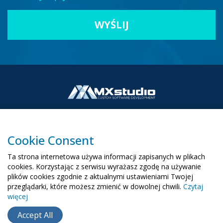
Cookie Consent
00-503 Warszawa, ul. Żurawia 6/12
Ta strona internetowa używa informacji zapisanych w plikach
biuro@mx-studio.pl
cookies. Korzystając z serwisu wyrażasz zgodę na używanie
plików cookies zgodnie z aktualnymi ustawieniami Twojej
+48 574 665 299
przeglądarki, które możesz zmienić w dowolnej chwili.
Czytaj
więcej
RU
EN
UA
Accept All