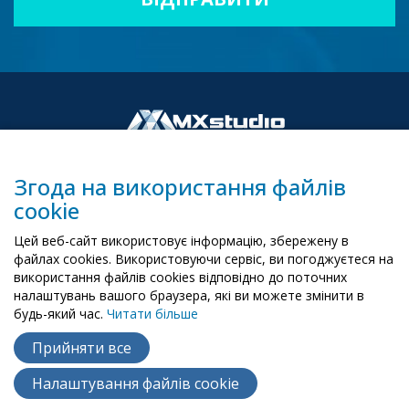
Згода на використання файлів
cookie
00-503 Warszawa, ul. Żurawia 6/12
Цей веб-сайт використовує інформацію, збережену в
biuro@mx-studio.pl
файлах cookies. Використовуючи сервіс, ви погоджуєтеся на
використання файлів cookies відповідно до поточних
+48 574 665 299
налаштувань вашого браузера, які ви можете змінити в
будь-який час.
Читати більше
RU
EN
PL
Прийняти все
Налаштування файлів cookie
Copyright ©
2015
- 2026
MX Studio
Polityka cookie