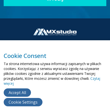
Cookie Consent
00-503 Warszawa, ul. Żurawia 6/12
Ta strona internetowa używa informacji zapisanych w plikach
biuro@mx-studio.pl
cookies. Korzystając z serwisu wyrażasz zgodę na używanie
plików cookies zgodnie z aktualnymi ustawieniami Twojej
+48 574 665 299
przeglądarki, które możesz zmienić w dowolnej chwili.
Czytaj
więcej
RU
EN
UA
Accept All
Cookie Settings
Copyright ©
2015
- 2026
MX Studio
Polityka cookie