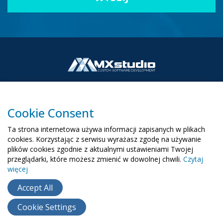
Cookie Consent
00-503 Warszawa, ul. Żurawia 6/12
Ta strona internetowa używa informacji zapisanych w plikach
biuro@mx-studio.pl
cookies. Korzystając z serwisu wyrażasz zgodę na używanie
plików cookies zgodnie z aktualnymi ustawieniami Twojej
+48 574 665 299
przeglądarki, które możesz zmienić w dowolnej chwili.
Czytaj
więcej
RU
EN
UA
Accept All
Cookie Settings
Copyright ©
2015
- 2026
MX Studio
Polityka cookie