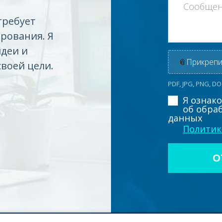
требует
рования. Я
идеи и
📎
Прикрепи
своей цели.
PDF, JPG, PNG, D
Я ознак
об обра
данных
Политик