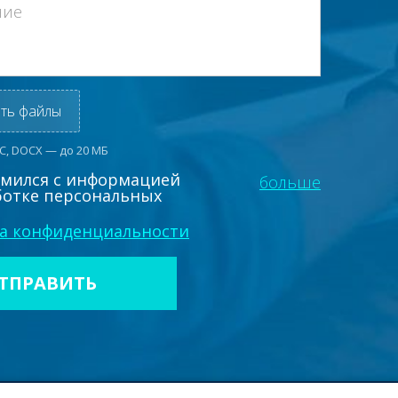
ть файлы
OC, DOCX — до 20 МБ
омился с информацией
больше
ботке персональных
а конфиденциальности