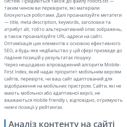
систем. Придивіться також до файлу robots.txt —
таким чином ви перевірите, які матеріали
блокуються роботами. Далі проаналізуйте метатеги
— title, meta description, keywords, заголовки та
атрибут alt, тобто альтернативний опис зображень,
а також проаналізуйте URL-адреси на сайті.
Оптимізація цих елементів є основою ефективного
SEO, а будь-яке недбальство у цій сфері призведе до
падіння позицій у результатах пошуку.
Через нещодавно впроваджений алгоритм Mobile-
First Index, який надає пріоритет мобільним версіям
сайтів, перевірте, чи ваш сайт адаптований для
відображення на мобільних пристроях. Сайти, які не
мають мобільної або адаптивної версії, не
вважаються mobile friendly і, відповідно, отримують
нижчі позиції у рейтингах.
Аналіз контенту на сайті