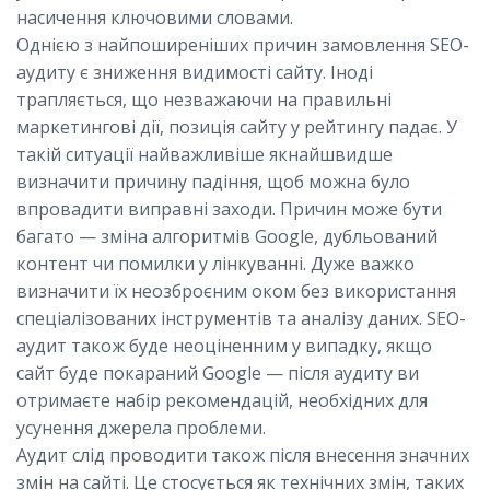
насичення ключовими словами.
Однією з найпоширеніших причин замовлення SEO-
аудиту є зниження видимості сайту. Іноді
трапляється, що незважаючи на правильні
маркетингові дії, позиція сайту у рейтингу падає. У
такій ситуації найважливіше якнайшвидше
визначити причину падіння, щоб можна було
впровадити виправні заходи. Причин може бути
багато — зміна алгоритмів Google, дубльований
контент чи помилки у лінкуванні. Дуже важко
визначити їх неозброєним оком без використання
спеціалізованих інструментів та аналізу даних. SEO-
аудит також буде неоціненним у випадку, якщо
сайт буде покараний Google — після аудиту ви
отримаєте набір рекомендацій, необхідних для
усунення джерела проблеми.
Аудит слід проводити також після внесення значних
змін на сайті. Це стосується як технічних змін, таких