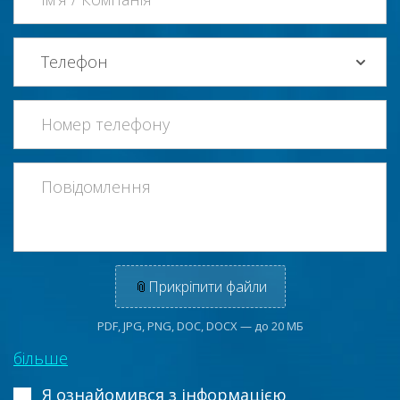
📎
Прикріпити файли
PDF, JPG, PNG, DOC, DOCX — до 20 МБ
більше
Я ознайомився з інформацією