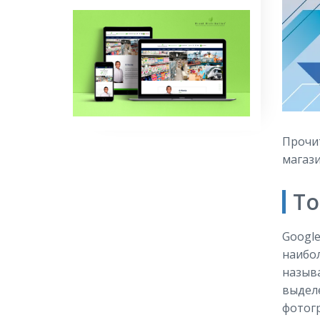
Прочит
магази
То
Google
наибол
назыв
выделе
фотогр