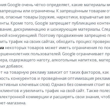
ия Google очень чётко определяет, какие материалы м
запрещены или ограничены. К запрещённым товарам от
в, опасные товары (оружие, наркотики, взрывчатые ве
нты. Кроме того, Google запрещает публикацию конте
вание, дискриминацию и шокирующие материалы. Следу
тной конкуренцией. Поэтому продвижение запрещено п
ить трафик на своих сайтах, обходить процесс проверк
ма
некоторых товаров может иметь ограничения по пока
ершеннолетних пользователей. Google ограничивает п
ера, содержащего наготу, алкогольных напитков, матер
ых добавок.
 на товарную рекламу зависит от таких факторов, как 
ость конкурентов и проведённая оптимизация рекламы
ктивных ключевых слов). Однако без сомнения стоит 
клиентов и увеличить трафик на свой сайт. Также поле
 электронной коммерции и расширять свои знания, чт
ет-магазина.