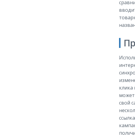
сравни
вводит
товарн
назван
Пр
Испол
интерн
синхро
измене
клика
может
свой с
неско
ссылка
кампа
получи