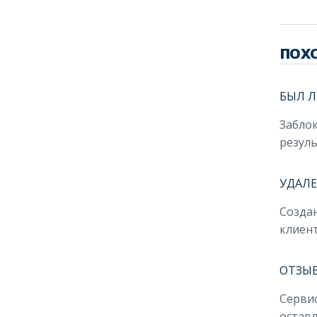
ПОХ
БЫЛ Л
Заблок
резуль
УДАЛЕ
Создан
клиент
ОТЗЫВ
Сервис
оставл