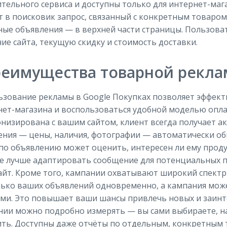
тельного сервиса и доступны только для интернет-маг
 в поисковик запрос, связанный с конкретным товаром
ые объявления — в верхней части страницы. Пользоват
ие сайта, текущую скидку и стоимость доставки.
еимущества товарной рекл
ьзование рекламы в Google Покупках позволяет эффект
ет-магазина и воспользоваться удобной моделью опла
низирована с вашим сайтом, клиент всегда получает 
ния — цены, наличия, фотографии — автоматически об
 по объявлению может оценить, интересен ли ему прод
е лучше адаптировать сообщение для потенциальных п
айт. Кроме того, кампании охватывают широкий спект
лько ваших объявлений одновременно, а кампания мож
ми. Это повышает ваши шансы привлечь новых и заинт
нии можно подробно измерять — вы сами выбираете, н
ть. Доступны даже отчёты по отдельным, конкретным 