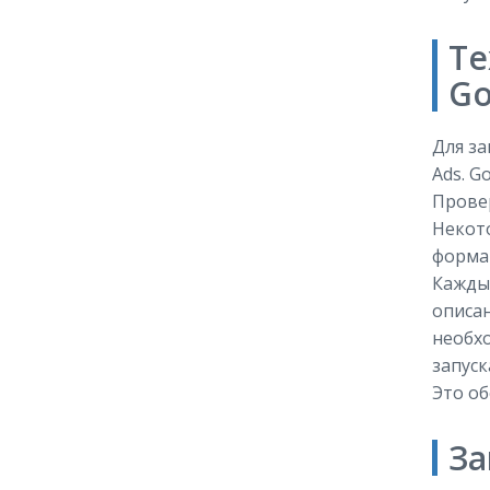
Те
Go
Для за
Ads. G
Провер
Некото
форма
Кажды
описан
необхо
запуск
Это об
За