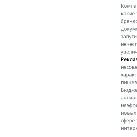
Компан
какие 
брендо
докуме
запуги
нечес
увелич
Рекла
несов
характ
пищев
Бюджет
активн
неэффе
новых 
сфере
интерн