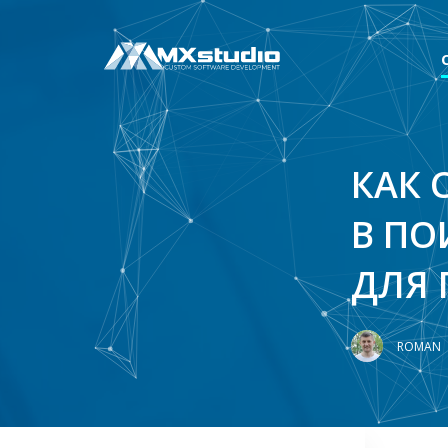
КАК 
В ПО
ДЛЯ 
ROMAN