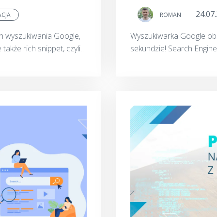
24.07
ACJA
ROMAN
ch wyszukiwania Google,
Wyszukiwarka Google obs
e także rich snippet, czyli
sekundzie! Search Engine 
nformacje o cen...
wynikami wyszukiwania w p
stron inter...