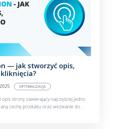
n — jak stworzyć opis,
kliknięcia?
.2025
OPTYMALIZACJA
i opis strony zawierający najczęściej jedno
raną cechę produktu oraz wezwanie do
o action, dzięki którym potencjalny klient m...