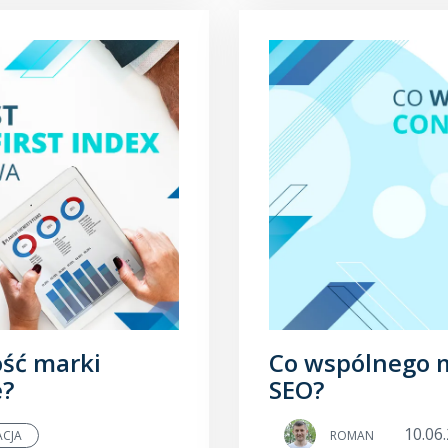
ość marki
Co wspólnego m
e?
SEO?
10.06
ACJA
ROMAN