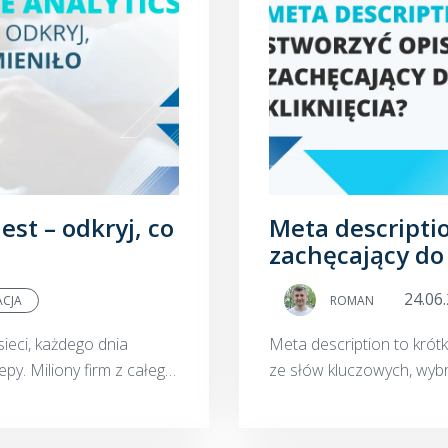
est – odkryj, co
Meta descriptio
zachęcający do 
24.06
ACJA
ROMAN
sieci, każdego dnia
Meta description to krótk
epy. Miliony firm z całego
ze słów kluczowych, wyb
lientów, aby jak n...
działania, tak zwane call t