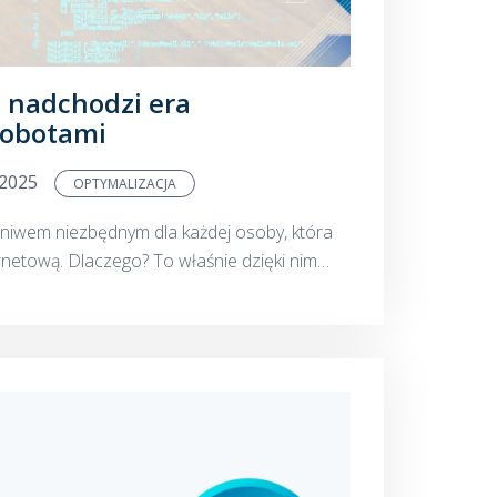
 – nadchodzi era
robotami
.2025
OPTYMALIZACJA
gniwem niezbędnym dla każdej osoby, która
rnetową. Dlaczego? To właśnie dzięki nim
i witryn. Czy możemy umknąć ich uwadze albo