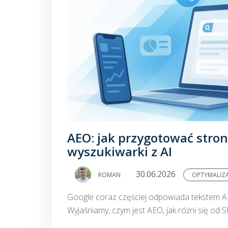
AEO: jak przygotować stro
wyszukiwarki z AI
30.06.2026
ROMAN
OPTYMALIZ
Google coraz częściej odpowiada tekstem AI, a
Wyjaśniamy, czym jest AEO, jak różni się od SE
wyszukiwarka z AI cytowała właśnie Twoją s