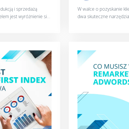
dukcją i sprzedażą
W walce o pozyskanie klie
elem jest wyróżnienie się
dwa skuteczne narzędzia:
 unikalnej marki. Jak
działania się różni, mają w