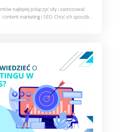
ntów najlepiej połączyć siły i zastosować
 content marketing i SEO. Choć ich sposób
spólny cel i świetnie się uzupełniają. C...