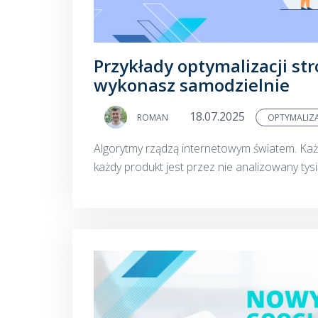
Przykłady optymalizacji str
wykonasz samodzielnie
18.07.2025
ROMAN
OPTYMALIZ
Algorytmy rządzą internetowym światem. Każd
każdy produkt jest przez nie analizowany tys
decydują, jak wysoko w wynikach wyszukiwani