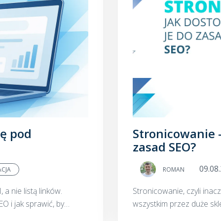
nę pod
Stronicowanie 
zasad SEO?
09.08
ACJA
ROMAN
 nie listą linków.
Stronicowanie, czyli ina
O i jak sprawić, by
wszystkim przez duże sklepy internetow
tronę.
produktów. Polega na podz