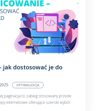
– jak dostosować je do
.2025
OPTYMALIZACJA
czej paginacja to zabieg stosowany przede
e oferujące szeroki wybór
ieleniu treści witryny i umieszczeniu