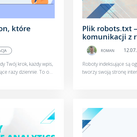
on, które
Plik robots.txt
komunikacji z 
12.07
ACJA
ROMAN
y Twój krok, każdy wpis,
Roboty indeksujące są o
iące razy dziennie. To one
tworzy swoją stronę inte
a pojawi się Twoja...
wyszukiwarki znają treśc
wp...